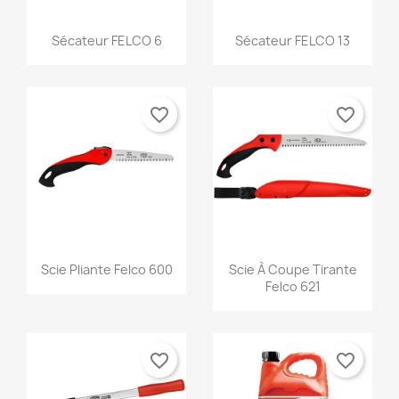
Aperçu rapide
Aperçu rapide


Sécateur FELCO 6
Sécateur FELCO 13
favorite_border
favorite_border
Aperçu rapide
Aperçu rapide


Scie Pliante Felco 600
Scie À Coupe Tirante
Felco 621
favorite_border
favorite_border