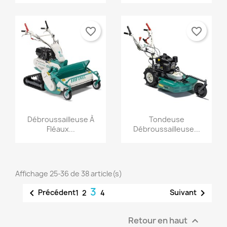
favorite_border
favorite_border
Aperçu rapide
Aperçu rapide


Débroussailleuse À
Tondeuse
Fléaux...
Débroussailleuse...
Affichage 25-36 de 38 article(s)
3


Précédent
Suivant
1
2
4
Retour en haut
