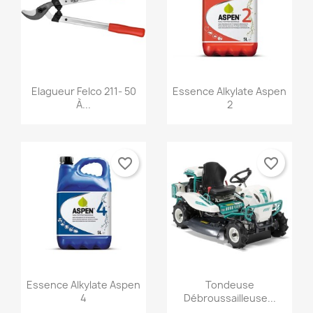
Aperçu rapide
Aperçu rapide


Elagueur Felco 211- 50
Essence Alkylate Aspen
À...
2
favorite_border
favorite_border
Aperçu rapide
Aperçu rapide


Essence Alkylate Aspen
Tondeuse
4
Débroussailleuse...