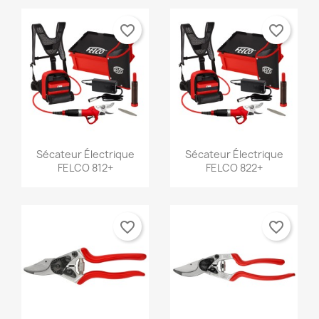
favorite_border
favorite_border
Aperçu rapide
Aperçu rapide


Sécateur Électrique
Sécateur Électrique
FELCO 812+
FELCO 822+
favorite_border
favorite_border