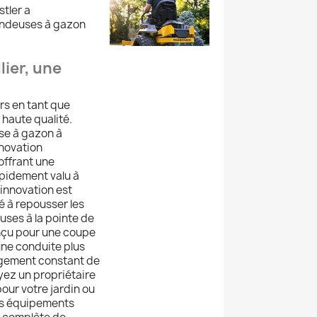
tler a
tondeuses à gazon
ier, une
rs en tant que
 haute qualité.
use à gazon à
nnovation
offrant une
apidement valu à
'innovation est
é à repousser les
euses à la pointe de
onçu pour une coupe
 une conduite plus
agement constant de
yez un propriétaire
our votre jardin ou
des équipements