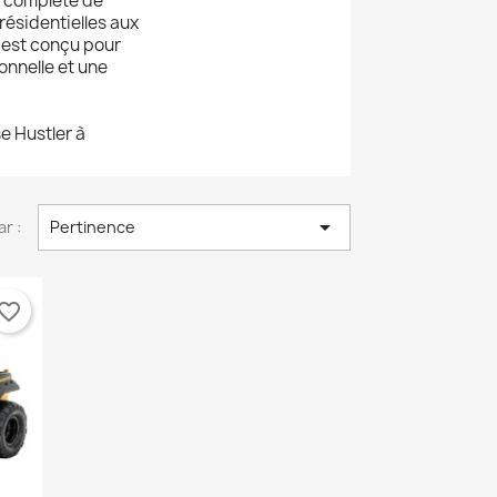
e complète de
ésidentielles aux
 est conçu pour
onnelle et une
×
×
×
 Hustler à
×

ar :
Pertinence
vorite_border