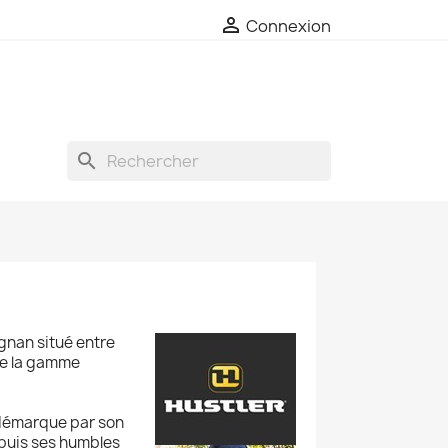

Connexion
search
nan situé entre
se la gamme
e démarque par son
Depuis ses humbles