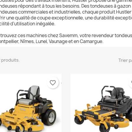
bustes pour des travaux intensifs, Hustler propose une gamm
ndeuses répondant à tous les besoins. Des tondeuses à gazon r
ndeuses commerciales et industrielles, chaque produit Hustler
frir une qualité de coupe exceptionnelle, une durabilité excepti
cilité d'utilisation inégalée.
réer une liste d'envies
onnexion
(modalTitle))
trouvez ces machines chez Savemm, votre revendeur tondeuse
ntpellier, Nîmes, Lunel, Vaunage et en Camargue.
 de la liste d'envies
us devez être connecté pour ajouter des produits à votre liste
jouter à ma liste d'envies
confirmMessage))
envies.
 2 produits.
Trier p
Créer une nouvelle liste
((cancelText))
((modalDeleteText))
Annuler
Connexion
Annuler
Créer une liste d'envies
favorite_border
fa