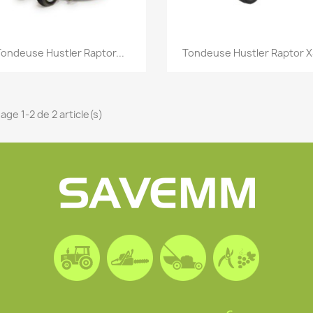
Aperçu rapide
Aperçu rapide


ondeuse Hustler Raptor...
Tondeuse Hustler Raptor 
age 1-2 de 2 article(s)