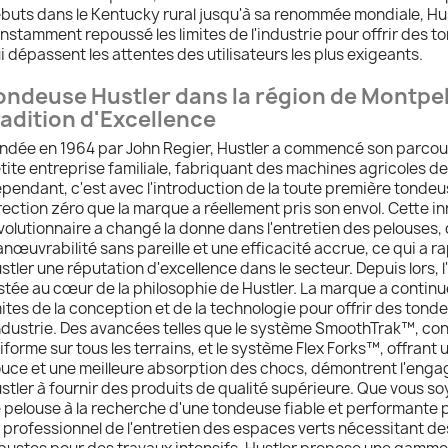
buts dans le Kentucky rural jusqu'à sa renommée mondiale, Hus
nstamment repoussé les limites de l'industrie pour offrir des 
i dépassent les attentes des utilisateurs les plus exigeants.
ondeuse Hustler dans la région de Montpell
radition d'Excellence
ndée en 1964 par John Regier, Hustler a commencé son parcou
tite entreprise familiale, fabriquant des machines agricoles de
pendant, c'est avec l'introduction de la toute première tonde
rection zéro que la marque a réellement pris son envol. Cette i
volutionnaire a changé la donne dans l'entretien des pelouses, 
nœuvrabilité sans pareille et une efficacité accrue, ce qui a r
stler une réputation d'excellence dans le secteur. Depuis lors, l
stée au cœur de la philosophie de Hustler. La marque a continu
mites de la conception et de la technologie pour offrir des tond
industrie. Des avancées telles que le système SmoothTrak™, c
iforme sur tous les terrains, et le système Flex Forks™, offrant
uce et une meilleure absorption des chocs, démontrent l'eng
stler à fournir des produits de qualité supérieure. Que vous so
 pelouse à la recherche d'une tondeuse fiable et performante p
 professionnel de l'entretien des espaces verts nécessitant 