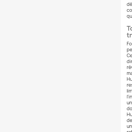
dé
co
qu
T
t
Fo
pe
Ce
di
ré
ma
Hu
re
li
l'
un
do
Hu
de
un