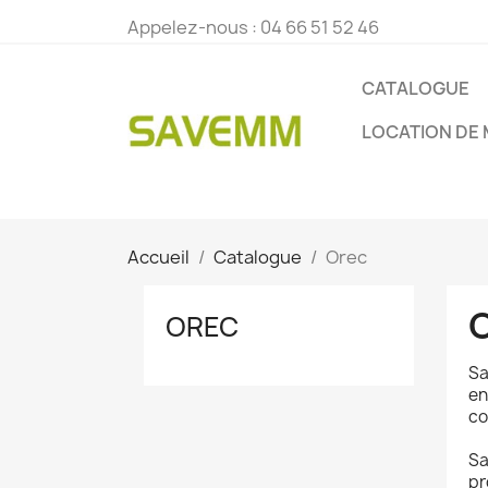
Appelez-nous :
04 66 51 52 46
CATALOGUE
LOCATION DE 
Accueil
Catalogue
Orec
OREC
S
en
co
S
pr