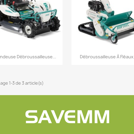
envies.
Créer une nouvelle liste
((cancelText))
((modalDeleteText))
Annuler
Connexion
Annuler
Créer une liste d'envies
Aperçu rapide
Aperçu rapide


ndeuse Débroussailleuse...
Débroussailleuse À Fléaux.
age 1-3 de 3 article(s)