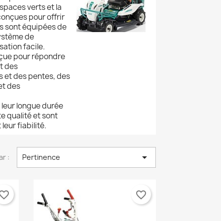
spaces verts et la
conçues pour offrir
es sont équipées de
système de
sation facile.
çue pour répondre
t des
s et des pentes, des
et des
 leur longue durée
 qualité et sont
eur fiabilité.

ar :
Pertinence
×
×
×
vorite_border
favorite_border
×