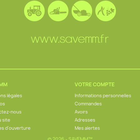
EMM
VOTRE COMPTE
ns légales
Informations personnelles
pos
Commandes
ctez-nous
Avoirs
u site
Adresses
es d'ouverture
Mes alertes
© 2026 - SAVEMM™