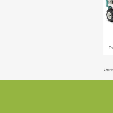
d'
add_circle_outline
To
Affich