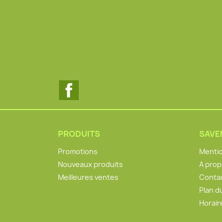
Facebook
PRODUITS
SAV
Promotions
Mentio
Nouveaux produits
A pro
Meilleures ventes
Conta
Plan d
Horair