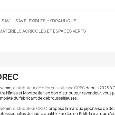
SAV
SAV FLEXIBLES HYDRAULIQUE
MATÉRIELS AGRICOLES ET ESPACES VERTS
OREC
avemm,
distributeur de débroussailleuse OREC
depuis 2023 à 
tre Nîmes et Montpellier, en bon distributeur revendeur, vous
mplète du fabricant de débroussailleuses.
avemm,
distributeur OREC
, propose la marque japonaise de dé
ofessionnelles de haute qualité. Fondée en 1948, la marque s'e