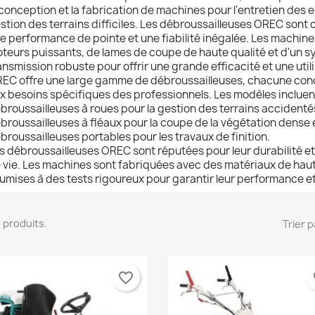
 conception et la fabrication de machines pour l'entretien des e
stion des terrains difficiles. Les débroussailleuses OREC sont 
e performance de pointe et une fiabilité inégalée. Les machin
teurs puissants, de lames de coupe de haute qualité et d'un 
ansmission robuste pour offrir une grande efficacité et une utili
EC offre une large gamme de débroussailleuses, chacune con
x besoins spécifiques des professionnels. Les modèles incluen
broussailleuses à roues pour la gestion des terrains accidenté
broussailleuses à fléaux pour la coupe de la végétation dense 
broussailleuses portables pour les travaux de finition.
s débroussailleuses OREC sont réputées pour leur durabilité et
 vie. Les machines sont fabriquées avec des matériaux de haute
umises à des tests rigoureux pour garantir leur performance et l
 3 produits.
Trier p
réer une liste d'envies
onnexion
(modalTitle))
favorite_border
fa
 de la liste d'envies
us devez être connecté pour ajouter des produits à votre liste
jouter à ma liste d'envies
confirmMessage))