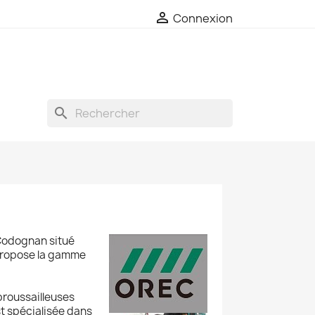

Connexion
search
Codognan situé
 propose la gamme
broussailleuses
st spécialisée dans