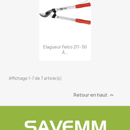
Aperçu rapide

Elagueur Felco 211- 50
À...
Affichage 1-7 de 7 article(s)
Retour en haut
