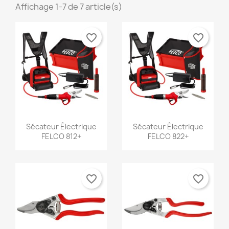
Affichage 1-7 de 7 article(s)
favorite_border
favorite_border
Aperçu rapide
Aperçu rapide


Sécateur Électrique
Sécateur Électrique
FELCO 812+
FELCO 822+
favorite_border
favorite_border
×
×
×
Créer une liste d'envies
((modalTitle))
Connexion
((confirmMessage))