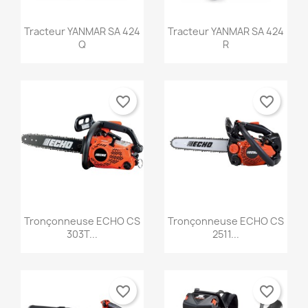
Aperçu rapide
Aperçu rapide


Tracteur YANMAR SA 424
Tracteur YANMAR SA 424
Q
R
favorite_border
favorite_border
Aperçu rapide
Aperçu rapide


Tronçonneuse ECHO CS
Tronçonneuse ECHO CS
303T...
2511...
favorite_border
favorite_border