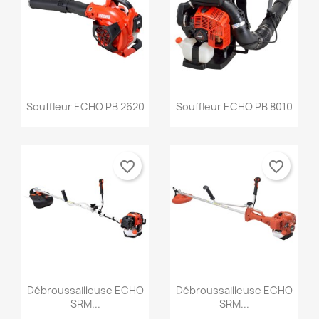
Aperçu rapide
Aperçu rapide


Souffleur ECHO PB 2620
Souffleur ECHO PB 8010
favorite_border
favorite_border
Aperçu rapide
Aperçu rapide


Débroussailleuse ECHO
Débroussailleuse ECHO
SRM...
SRM...