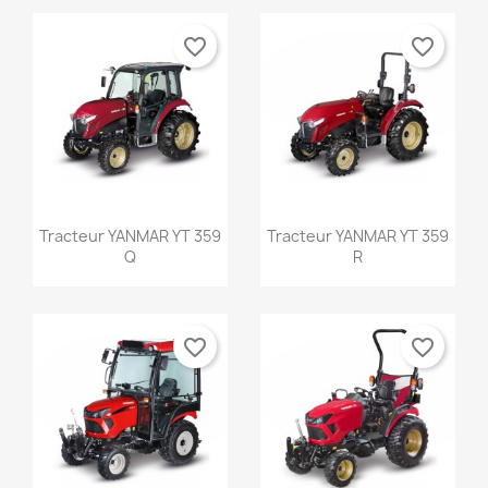
favorite_border
favorite_border
Aperçu rapide
Aperçu rapide


Tracteur YANMAR YT 359
Tracteur YANMAR YT 359
Q
R
favorite_border
favorite_border