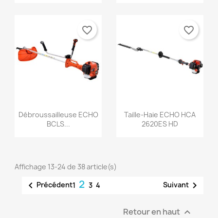
favorite_border
favorite_border
Aperçu rapide
Aperçu rapide


Débroussailleuse ECHO
Taille-Haie ECHO HCA
BCLS...
2620ES HD
Affichage 13-24 de 38 article(s)
2


Précédent
Suivant
1
3
4
Retour en haut
