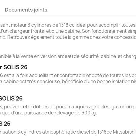
Documents joints
sant moteur 3 cylindres de 1318 cc idéal pour accomplir toutes
'un chargeur frontal et d'une cabine. Son fonctionnement simpl
́ prix. Retrouvez également toute la gamme chez votre concess
réer une liste d'envies
onnexion
ible à la vente en version arceau de sécurité, cabine et charg
r SOLIS 26
 de la liste d'envies
us devez être connecté pour ajouter des produits à votre liste
jouter à ma liste d'envies
26
est à la fois accueillant et confortable et doté de toutes le
envies.
a cabine est très spacieuse, bénéficie d'une bonne isolation n
Créer une nouvelle liste
Annuler
Connexion
SOLIS 26
Annuler
Créer une liste d'envies
6
, peuvent être dotées de pneumatiques agricoles, gazon ou p
si que d'une puissance de relevage de 600kg.
S 26
isation 3 cylindres atmosphérique diesel de 1318cc Mitsubishi