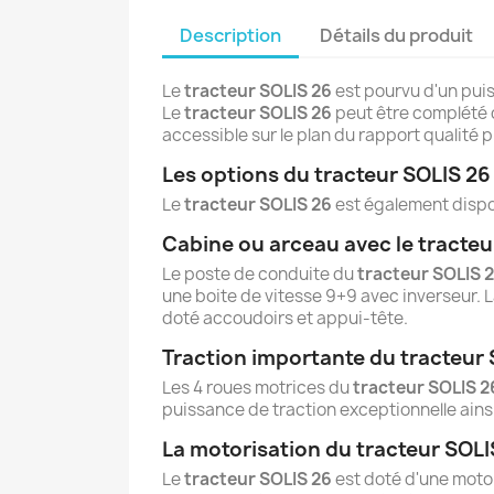
Description
Détails du produit
Le
tracteur SOLIS 26
est pourvu d'un puis
Le
tracteur SOLIS 26
peut être complété d
accessible sur le plan du rapport qualite
Les options du tracteur SOLIS 26
C
C
Le
tracteur SOLIS 26
est également dispon
Cabine ou arceau avec le tracteu
Nom
Vo
A
Le poste de conduite du
tracteur SOLIS 
d'
une boite de vitesse 9+9 avec inverseur. L
doté accoudoirs et appui-tête.
add_circle_outline
Traction importante du tracteur 
Les 4 roues motrices du
tracteur SOLIS 2
puissance de traction exceptionnelle ain
La motorisation du tracteur SOLI
Le
tracteur SOLIS 26
est doté d'une motor