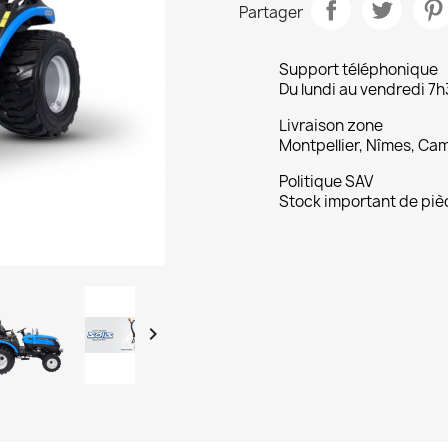
Partager
Support téléphonique
Du lundi au vendredi 7h
Livraison zone
Montpellier, Nîmes, C
Politique SAV
Stock important de piè
navigate_next