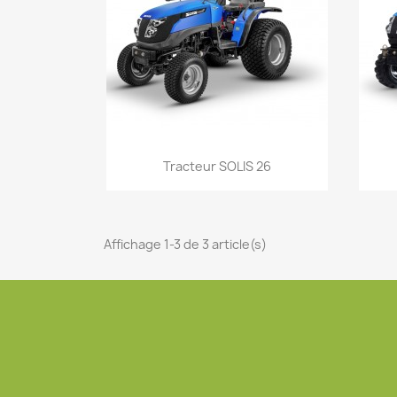
Aperçu rapide

Tracteur SOLIS 26
Affichage 1-3 de 3 article(s)