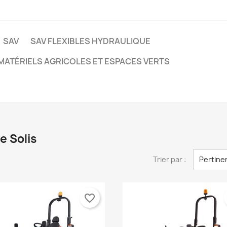
SAV
SAV FLEXIBLES HYDRAULIQUE
MATÉRIELS AGRICOLES ET ESPACES VERTS
e Solis
Trier par :
Pertine
favorite_border