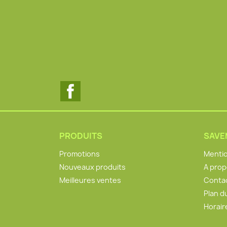
Facebook
PRODUITS
SAV
Promotions
Mentio
Nouveaux produits
A pro
Meilleures ventes
Conta
Plan d
Horair