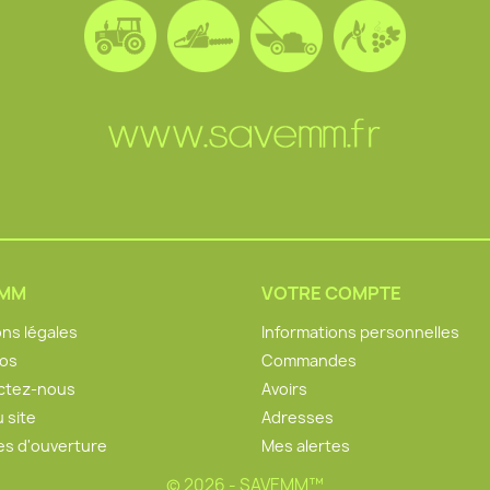
EMM
VOTRE COMPTE
ns légales
Informations personnelles
pos
Commandes
ctez-nous
Avoirs
u site
Adresses
es d'ouverture
Mes alertes
© 2026 - SAVEMM™