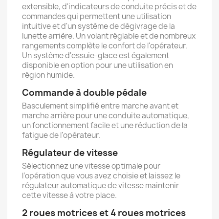
extensible, d'indicateurs de conduite précis et de
commandes qui permettent une utilisation
intuitive et d'un système de dégivrage de la
lunette arrière. Un volant réglable et de nombreux
rangements complète le confort de l'opérateur.
×
Un système d'essuie-glace est également
×
Créer une liste d'envies
Connexion
disponible en option pour une utilisation en
région humide.
×
Nom de la liste d'envies
Vous devez être connecté pour ajouter des produits
Ajouter à ma liste d'envies
Commande à double pédale
à votre liste d'envies.
Basculement simplifié entre marche avant et
marche arrière pour une conduite automatique,
Créer une nouvelle liste
add_circle_outline
un fonctionnement facile et une réduction de la
Annuler
Connexion
fatigue de l'opérateur.
Annuler
Créer une liste d'envies
Régulateur de vitesse
Sélectionnez une vitesse optimale pour
l’opération que vous avez choisie et laissez le
régulateur automatique de vitesse maintenir
cette vitesse à votre place.
2 roues motrices et 4 roues motrices