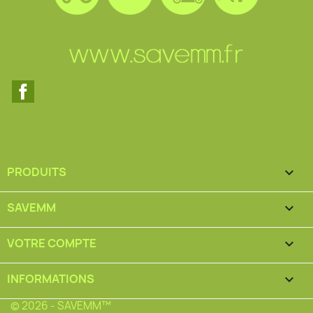
Facebook
PRODUITS

SAVEMM

VOTRE COMPTE

INFORMATIONS
keyboard_arrow_down
© 2026 - SAVEMM™